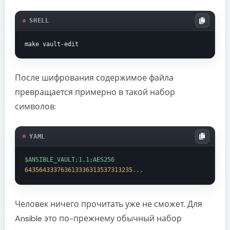
SHELL
После шифрования содержимое файла
превращается примерно в такой набор
символов:
YAML
$ANSIBLE_VAULT;1.1;AES256
643564333763613336313537313235
...
Человек ничего прочитать уже не сможет. Для
Ansible это по-прежнему обычный набор