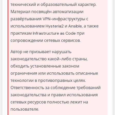
самоподписанных сертификатов
технический и образовательный характер.
Материал посвящён автоматизации
Но есть проблема
развёртывания VPN-инфраструктуры с
Salamander: когда трафик начинает
использованием Hysteria2 и Ansible, а также
притворяться шумом
практикам Infrastructure as Code при
Почему Salamander не стал режимом по
сопровождении сетевых сервисов.
умолчанию
Что я использую сам
Автор не призывает нарушать
Разбор роли Hysteria2 по файлам: install.yml,
законодательство какой-либо страны,
configure.yml, export.yml и генерация QR-
обходить установленные законом
кодов
ограничения или использовать описанные
Install.yml: превращаем чистый VPS в готовую
технологии в противоправных целях.
платформу
Ответственность за соблюдение требований
Configure.yml: самая важная часть всей
законодательства и правил использования
системы
сетевых ресурсов полностью лежит на
Переменные как язык описания
пользователе.
инфраструктуры