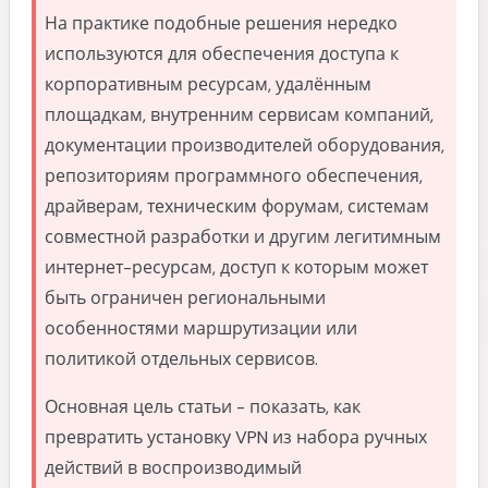
Export.yml: самая недооценённая часть
На практике подобные решения нередко
проекта
используются для обеспечения доступа к
Как формируются URI-ссылки
корпоративным ресурсам, удалённым
Генерация QR-кодов
площадкам, внутренним сервисам компаний,
документации производителей оборудования,
Генерация HTML-каталога
репозиториям программного обеспечения,
Почему всё это важно
драйверам, техническим форумам, системам
Почему этот проект лучше популярных one-
совместной разработки и другим легитимным
click установщиков из GitHub и Telegram
интернет-ресурсам, доступ к которым может
Реальный сценарий эксплуатации: три VPS,
быть ограничен региональными
несколько стран и единая VPN-
инфраструктура
особенностями маршрутизации или
политикой отдельных сервисов.
Что бы я добавил в следующей версии
проекта: кластеризация, Telegram-бот, API и
GitOps
Основная цель статьи - показать, как
превратить установку VPN из набора ручных
Итоги: почему я больше не устанавливаю VPN
вручную
действий в воспроизводимый