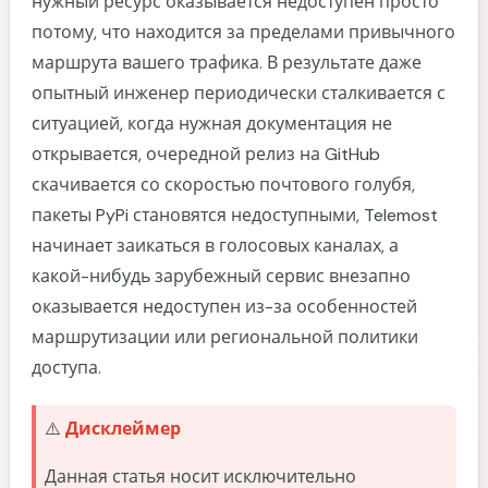
нужный ресурс оказывается недоступен просто
Автоматическая генерация конфигурации
потому, что находится за пределами привычного
сервера
маршрута вашего трафика. В результате даже
Разворачиваем сервер: от чистого VPS до
опытный инженер периодически сталкивается с
готового VPN за несколько минут
ситуацией, когда нужная документация не
Один запуск playbook вместо сотни ручных
открывается, очередной релиз на GitHub
действий
скачивается со скоростью почтового голубя,
Автоматический выпуск сертификатов
пакеты PyPi становятся недоступными, Telemost
Генерация пользователей без ручного
начинает заикаться в голосовых каналах, а
копирования ссылок
какой-нибудь зарубежный сервис внезапно
Что находится внутри output
оказывается недоступен из-за особенностей
Почему здесь появился Makefile
маршрутизации или региональной политики
доступа.
Main против Salamander: две стратегии
эксплуатации Hysteria2
Ветка Main: сервер притворяется обычным
⚠️
Дисклеймер
сайтом
Данная статья носит исключительно
Автоматический Let's Encrypt вместо