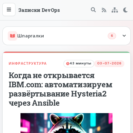
Записки DevOps
Меню
Поиск
Те
RSS
Sitema
Шпаргалки
6
GIT
ИНФРАСТРУКТУРА
43 минуты
03-07-2026
Когда не открывается
Docker
IBM.com: автоматизируем
развёртывание Hysteria2
Dockerfile
через Ansible
Docker Compose
Docker Swarm