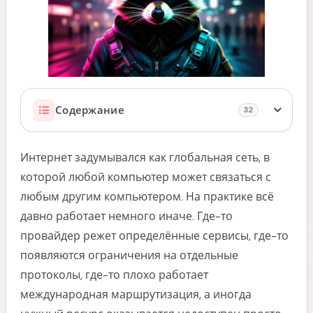
Kubernetes
Все шпаргалки
Содержание
32
Почему я выбрал Hysteria2, хотя существуют
Интернет задумывался как глобальная сеть, в
WireGuard, OpenVPN, AmneziaVPN и десятки
которой любой компьютер может связаться с
других решений
любым другим компьютером. На практике всё
От одноразового VPS к полноценной
давно работает немного иначе. Где-то
инфраструктуре: как устроен проект внутри
провайдер режет определённые сервисы, где-то
Inventory как единый источник правды
появляются ограничения на отдельные
Секреты должны жить отдельно
протоколы, где-то плохо работает
Почему роль Ansible лучше установочного
международная маршрутизация, а иногда
скрипта