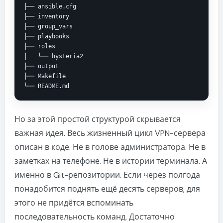
├── ansible.cfg

├── inventory

├── group_vars

├── playbooks

├── roles

│   └── hysteria2

├── output

├── Makefile

Но за этой простой структурой скрывается
важная идея. Весь жизненный цикл VPN-сервера
описан в коде. Не в голове администратора. Не в
заметках на телефоне. Не в истории терминала. А
именно в Git-репозитории. Если через полгода
понадобится поднять ещё десять серверов, для
этого не придётся вспоминать
последовательность команд. Достаточно