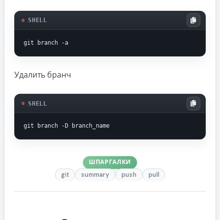
SHELL
git branch -a
Удалить бранч
SHELL
git branch -D branch_name
ШПАРГАЛКИ
git
summary
push
pull