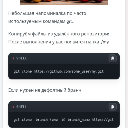
Небольшая напоминалка по часто
Kubernetes
используемым командам git...
Все шпаргалки
Копируём файлы из удалённого репозитория.
После выполнения у вас появится папка ./my
SHELL
git clone https://github.com/some_user/my.git
Если нужен не дефолтный бранч
SHELL
git clone —branch (или -b) branch_name https://github.com