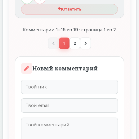
Ответить
Комментарии 1–15 из 19 · страница 1 из 2
1
2
Назад
Вперёд
Новый комментарий