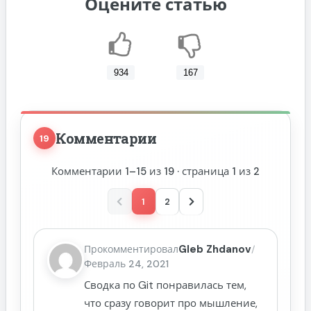
Оцените статью
934
167
Комментарии
19
Комментарии 1–15 из 19 · страница 1 из 2
1
2
Назад
Вперёд
Gleb Zhdanov
Прокомментировал
/
Февраль 24, 2021
Сводка по Git понравилась тем,
что сразу говорит про мышление,