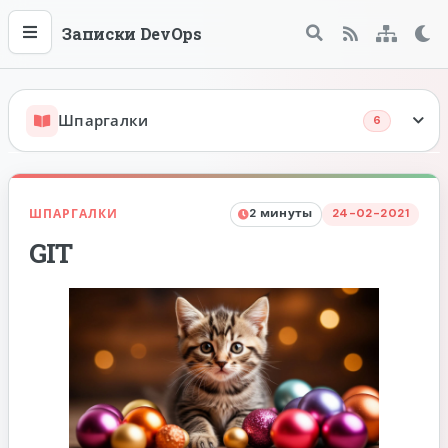
Записки DevOps
Меню
Поиск
Те
RSS
Sitema
Шпаргалки
6
GIT
ШПАРГАЛКИ
2 минуты
24-02-2021
GIT
Docker
Dockerfile
Docker Compose
Docker Swarm