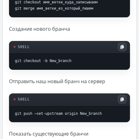
git checkout имя_ветки_куда_записываем

git merge имя_ветки_из_который_пишем
Создание нового бранча
SHELL
git checkout -b New_branch
Отправить наш новый бранч на сервер
SHELL
git push —set-upstream origin New_branch
Показать существующие бранчи