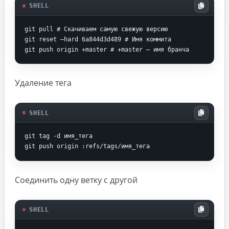
SHELL
git pull # Скачиваем самую свежую версию

git reset —hard 6a844d3d489 # Имя коммита

git push origin +master # +master — имя бранча
Удаление тега
SHELL
git tag -d имя_тега

git push origin :refs/tags/имя_тега
Соединить одну ветку с другой
SHELL