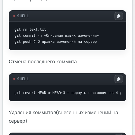
SHELL
git rm text.txt

git commit -m «Описание ваших изменений»

git push # Отправка изменений на сервер
Отмена последнего коммита
SHELL
git revert HEAD # HEAD~3 — вернуть состояние на 4 дейстия
Удаления коммитов(внесенных изменений на
сервер)