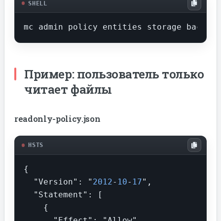
SHELL
mc admin policy entities storage backups
Пример: пользователь только
читает файлы
readonly-policy.json
HSTS
{

  "Version": "
2012
-
10
-
17
",

  "Statement": [

    {

      "Effect": "Allow",
