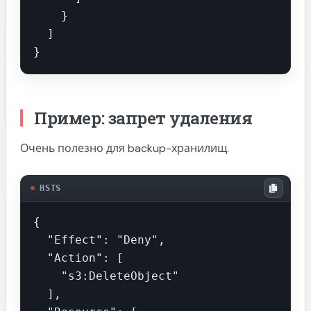
    }

  ]

}
Пример: запрет удаления
Очень полезно для backup-хранилищ.
HSTS
{

  "Effect": "Deny",

  "Action": [

    "s3:DeleteObject"

  ],
