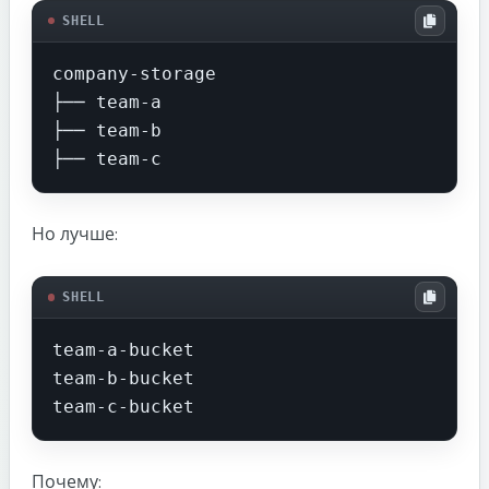
SHELL
company-storage

├── team-a

├── team-b

├── team-c
Но лучше:
SHELL
team-a-bucket

team-b-bucket

team-c-bucket
Почему: