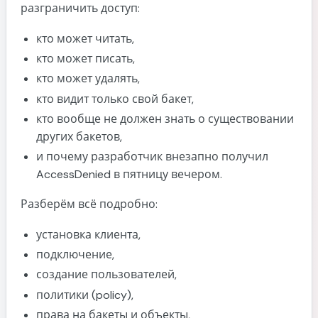
Проверка подключения
разграничить доступ:
Создание бакета
кто может читать,
Создание пользователя
кто может писать,
Новый пользователь
кто может удалять,
кто видит только свой бакет,
Как работает система прав в MinIO
кто вообще не должен знать о существовании
Важный момент: bucket policy ≠ admin policy
других бакетов,
Bucket Policy
и почему разработчик внезапно получил
Admin Policy
AccessDenied в пятницу вечером.
Создание policy
Разберём всё подробно:
Полный доступ к объектам внутри бакета
установка клиента,
Почему нужно указывать два Resource
подключение,
Это:
создание пользователей,
А это:
политики (policy),
Загрузка policy
права на бакеты и объекты,