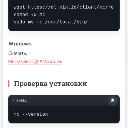
wget https://dl.min.io/client/mc/release
chmod +x mc

sudo mv mc /usr/local/bin/
Windows
Скачать:
MinIO Client для Windows
Проверка установки
SHELL
mc --version