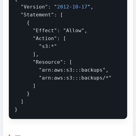
  "Version": "
2012
-
10
-
17
",

  "Statement": [

    {

      "Effect": "Allow",

      "Action": [

        "s3:*"

      ],

      "Resource": [

        "arn:aws:s3:::backups",

        "arn:aws:s3:::backups/*"

      ]

    }

  ]

}