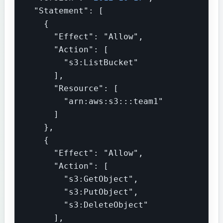
  "Statement": [

    {

      "Effect": "Allow",

      "Action": [

        "s3:ListBucket"

      ],

      "Resource": [

        "arn:aws:s3:::team1"

      ]

    },

    {

      "Effect": "Allow",

      "Action": [

        "s3:GetObject",

        "s3:PutObject",

        "s3:DeleteObject"

      ],
