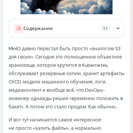
Kubernetes
Содержание
63
Все шпаргалки
Что такое MinIO и почему все его любят
MinIO давно перестал быть просто «аналогом S3
для своих». Сегодня это полноценное объектное
Где используется MinIO
хранилище, которое крутится в Kubernetes,
Установка клиента mc
обслуживает резервные копии, хранит артефакты
macOS
CI/CD, модели машинного обучения, логи,
Linux
медиаконтент и вообще всё, что DevOps-
Windows
инженер однажды решил «временно положить в
Проверка установки
бакет». А потом это стало продом. Как обычно...
Подключение к MinIO
И вот тут начинается самое интересное:
Создание alias
не просто «залить файлы», а нормально