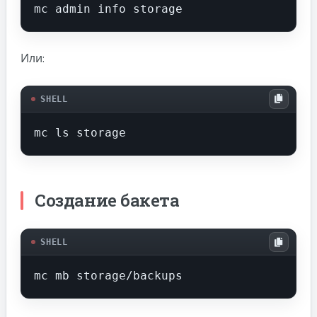
mc admin info storage
Или:
SHELL
mc ls storage
Создание бакета
SHELL
mc mb storage/backups