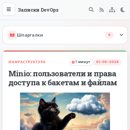
Записки DevOps
Меню
Поиск
Те
RSS
Sitema
Шпаргалки
6
GIT
ИНФРАСТРУКТУРА
7 минут
01-05-2026
Minio: пользователи и права
Docker
доступа к бакетам и файлам
Dockerfile
Docker Compose
Docker Swarm