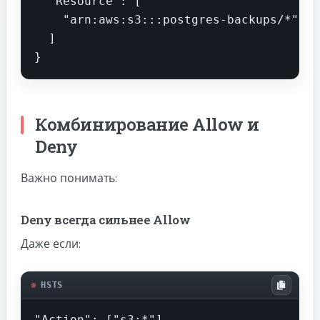
  "Resource": [

    "arn:aws:s3:::postgres-backups/*"

  ]

}
Комбинирование Allow и
Deny
Важно понимать:
Deny всегда сильнее Allow
Даже если:
HSTS
"Action": ["s3:*"]