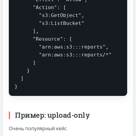
      "Action": [

        "s3:GetObject",

        "s3:ListBucket"

      ],

      "Resource": [

        "arn:aws:s3:::reports",

        "arn:aws:s3:::reports/*"

      ]

    }

  ]

}
Пример: upload-only
Очень популярный кейс.