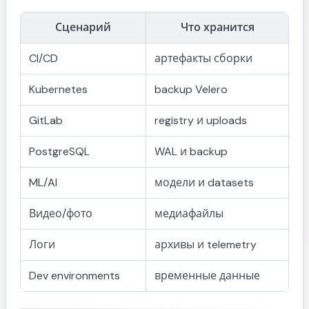
Удаление
Сценарий
Что хранится
Версионирование
Versioning - включайте почти всегда
CI/CD
артефакты сборки
Lifecycle policy
Kubernetes
backup Velero
Частые ошибки
GitLab
registry и uploads
1. Нет доступа к объектам
2. Видны чужие бакеты
PostgreSQL
WAL и backup
3. Upload работает, download нет
ML/AI
модели и datasets
4. List bucket не работает
Практические рекомендации
Видео/фото
медиафайлы
Для production
Логи
архивы и telemetry
Хорошая архитектура
Dev environments
временные данные
Плохая архитектура
Итог