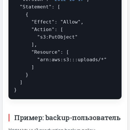
  "Statement": [

    {

      "Effect": "Allow",

      "Action": [

        "s3:PutObject"

      ],

      "Resource": [

        "arn:aws:s3:::uploads/*"

      ]

    }

  ]

}
Пример: backup-пользователь