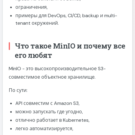
ограничения,
Назначение policy пользователю
примеры для DevOps, CI/CD, backup и multi-
Проверка прав пользователя
tenant окружений.
Пример: пользователь только читает файлы
readonly-policy.json
Что такое MinIO и почему все
Пример: upload-only
его любят
Пример: backup-пользователь
Пример: запрет удаления
MinIO - это высокопроизводительное S3-
совместимое объектное хранилище.
Комбинирование Allow и Deny
Deny всегда сильнее Allow
По сути:
Multi-tenant схема
API совместим с Amazon S3,
Изоляция пользователей по бакетам
можно запускать где угодно,
user1-policy.json
отлично работает в Kubernetes,
Скрытие остальных бакетов
легко автоматизируется,