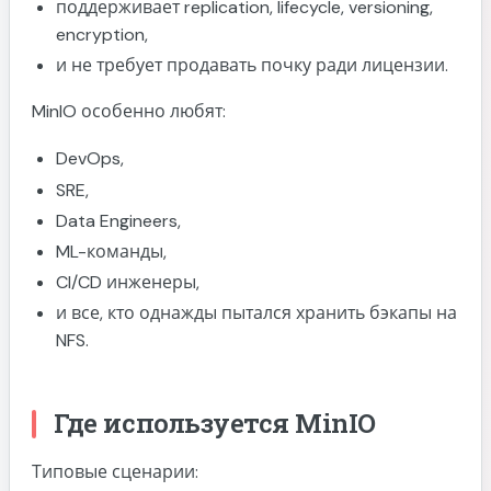
поддерживает replication, lifecycle, versioning,
Проверка доступа от имени пользователя
encryption,
Аудит и безопасность
и не требует продавать почку ради лицензии.
Включение audit webhook
MinIO особенно любят:
Почему нельзя использовать root-
пользователя
DevOps,
Интеграция с Vault
SRE,
Пример для Kubernetes
Data Engineers,
ML-команды,
Secret
CI/CD инженеры,
Использование в CronJob backup
и все, кто однажды пытался хранить бэкапы на
Полезные команды mc
NFS.
Список бакетов
Размер бакета
Где используется MinIO
Копирование файла
Синхронизация
Типовые сценарии: