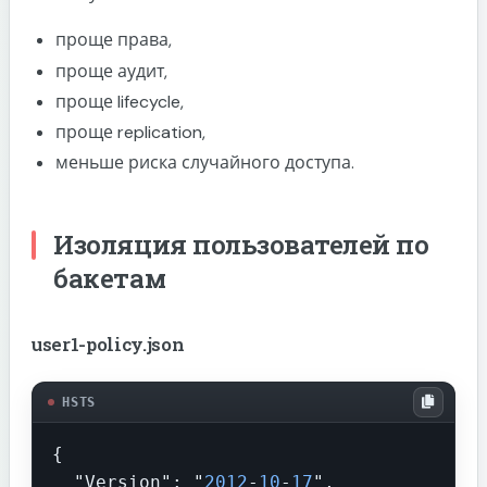
проще права,
проще аудит,
проще lifecycle,
проще replication,
меньше риска случайного доступа.
Изоляция пользователей по
бакетам
user1-policy.json
HSTS
{

  "Version": "
2012
-
10
-
17
",
