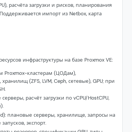
U), расчёта загрузки и рисков, планирования
 Поддерживается импорт из Netbox, карта
есурсов инфраструктуры на базе Proxmox VE:
м Proxmox-кластерам (ЦОДам),
хранилищ (ZFS, LVM, Ceph, сетевые), GPU; при
SH.
 серверы, расчёт загрузки по vCPU/HostCPU,
).
d): плановые серверы, хранилище, запросы на
запусков, экспорт.
итеты резервов, спецификации GPU, типы