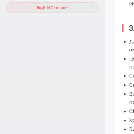
G
Ещё 147 тегов
3
Д
r
Ц
п
С
С
В
п
C
Х
В