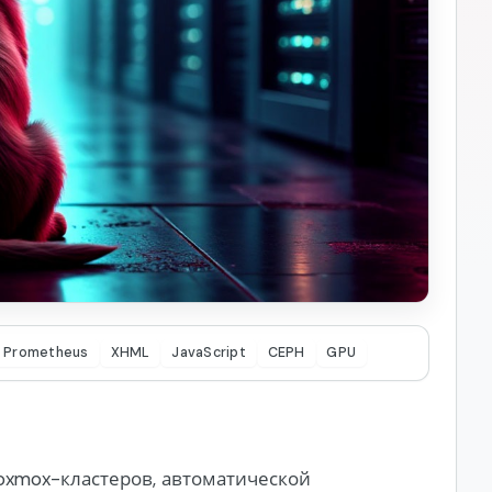
Prometheus
XHML
JavaScript
CEPH
GPU
roxmox-кластеров, автоматической