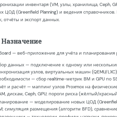
ронизации инвентаря (VM, узлы, хранилища, Ceph, GP
х ЦОД (Greenfield Planning) и ведения справочников.
к, отчёты и экспорт данных.
. Назначение
Board — веб-приложение для учёта и планирования р
бор данных — подключение к одному или нескольки
инхронизация узлов, виртуальных машин (QEMU/LXC), 
еобходимости — сбор realtime-метрик ВМ и GPU по S
чёт и расчёт — маппинг узлов Proxmox на физические
AM, дискам, Ceph, GPU; пороги риска (жёлтый/красный
ланирование — моделирование новых ЦОД (Greenfiel
М; симуляция размещения (алгоритм BFD), сравнение 
правочники — технологии, профили нагрузки, приор