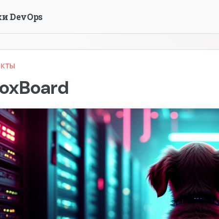
ки DevOps
ЕКТЫ
roxBoard