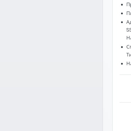
П
П
А
S
Н
С
Т
Н