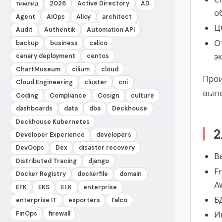
тимлид
2026
Active Directory
AD
о
Agent
AIOps
Alloy
architect
Ц
Audit
Authentik
Automation API
О
backup
business
calico
э
canary deployment
centos
ChartMuseum
cilium
cloud
Прои
Cloud Engineering
cluster
cni
выпо
Coding
Compliance
Cosign
culture
dashboards
data
dba
Deckhouse
Deckhouse Kubernetes
2
Developer Experience
developers
DevOops
Dex
disaster recovery
B
Distributed Tracing
django
F
Docker Registry
dockerfile
domain
A
EFK
EKS
ELK
enterprise
Б
enterprise IT
exporters
Falco
И
FinOps
firewall