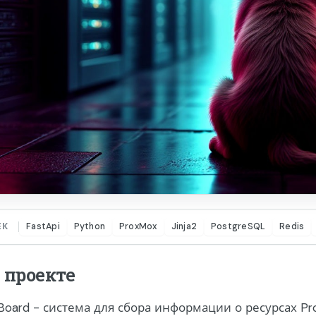
FastApi
Python
ProxMox
Jinja2
PostgreSQL
Redis
ЕК
 проекте
Board - система для сбора информации о ресурсах P