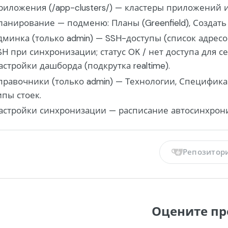
риложения (/app-clusters/) — кластеры приложений 
ланирование — подменю: Планы (Greenfield), Создать
дминка (только admin) — SSH-доступы (список адрес
SH при синхронизации; статус OK / нет доступа для с
астройки дашборда (подкрутка realtime).
правочники (только admin) — Технологии, Специфик
ипы стоек.
астройки синхронизации — расписание автосинхрониз
Репозитор
Оцените пр