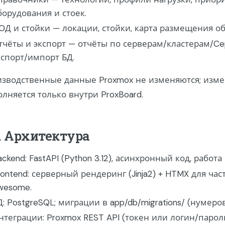
борудования и стоек.
ОД и стойки — локации, стойки, карта размещения об
тчёты и экспорт — отчёты по серверам/кластерам/Cep
кспорт/импорт БД.
зводственные данные Proxmox не изменяются; изме
лняется только внутри ProxBoard.
. Архитектура
ackend: FastAPI (Python 3.12), асинхронный код, работ
rontend: серверный рендеринг (Jinja2) + HTMX для час
wesome.
Д: PostgreSQL; миграции в app/db/migrations/ (нумер
нтеграции: Proxmox REST API (токен или логин/парол