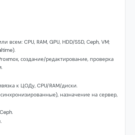
 всем: CPU, RAM, GPU, HDD/SSD, Ceph, VM;
time).
Proxmox, создание/редактирование, проверка
.
ривязка к ЦОДу, CPU/RAM/диски.
 синхронизированные), назначение на сервер,
 Ceph.
.