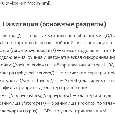
PU (nvidia-smi/rocm-smi).
. Навигация (основные разделы)
ашборд (/) — сводные метрики по выбранному ЦОД или
ealtime-карточки (при включённой синхронизации real
ОДы (/proxmox-endpoints/) — список подключений к 
одключения, ручная и автоматическая синхронизация
тойки (/rack-overview/) — обзор локаций и стоек ЦОД.
ервера (/physical-servers/) — физические серверы, п
иртуалки (/vm-instances/) — учёт VM (планируемые и
рофиль приоритета, кластер приложения.
EPH (/ceph-clusters/, /ceph-pools/) — кластеры и пулы
ранилища (/storages/) — хранилища Proxmox по узлам
идеокарты (/gpus) — GPU по узлам, привязка к VM.