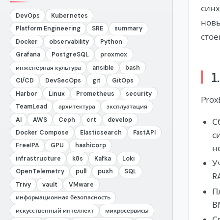
синх
DevOps
Kubernetes
новы
Platform Engineering
SRE
summary
стое
Docker
observability
Python
Grafana
PostgreSQL
proxmox
инженерная культура
ansible
bash
1
CI/CD
DevSecOps
git
GitOps
Harbor
Linux
Prometheus
security
Prox
TeamLead
архитектура
эксплуатация
AI
AWS
Ceph
crt
develop
С
Docker Compose
Elasticsearch
FastAPI
с
FreeIPA
GPU
hashicorp
н
infrastructure
k8s
Kafka
Loki
У
OpenTelemetry
pull
push
SQL
R
Trivy
vault
VMware
П
информационная безопасность
В
искусственный интеллект
микросервисы
С