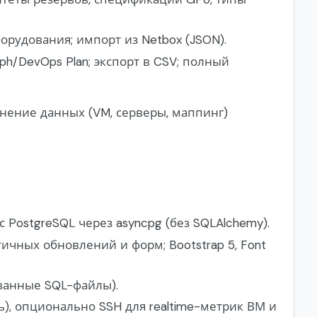
орудования; импорт из Netbox (JSON).
h/DevOps Plan; экспорт в CSV; полный
нение данных (VM, серверы, маппинг)
а с PostgreSQL через asyncpg (без SQLAlchemy).
тичных обновлений и форм; Bootstrap 5, Font
ованные SQL-файлы).
ь), опционально SSH для realtime-метрик ВМ и